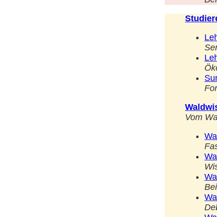
Studie
Le
Se
Le
Öko
Su
Fo
Waldwi
Vom Wal
Wa
Fas
Wa
Wi
Wa
Be
Wa
De