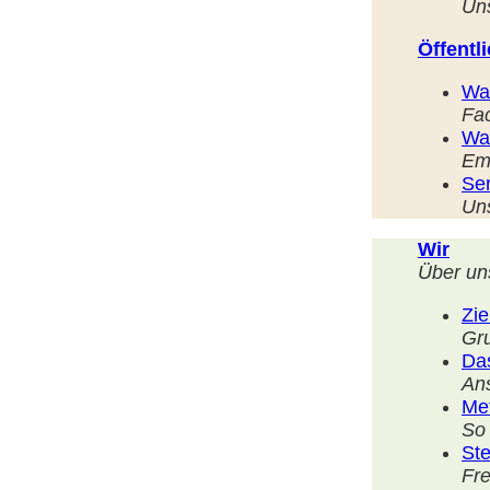
Uns
Öffentl
Wal
Fa
Wa
Em
Ser
Un
Wir
Ü
ber un
Zie
Gr
Da
Ans
Me
So 
Ste
Fre