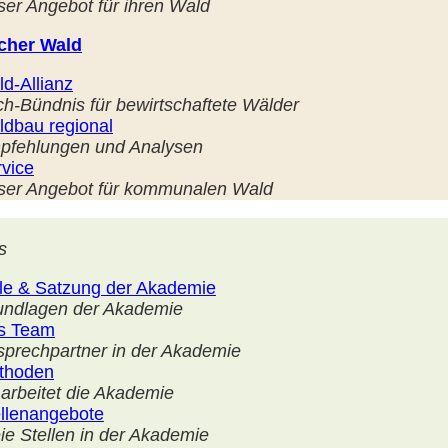
er Angebot für ihren Wald
icher Wald
d-Allianz
ch-
Bündnis für bewirtschaftete Wälder
ldbau regional
pfehlungen und Analysen
vice
ser Angebot für kommunalen Wald
s
le & Satzung der Akademie
undlagen der Akademie
s Team
prechpartner in der Akademie
thoden
arbeitet die Akademie
llenangebote
ie Stellen in der Akademie