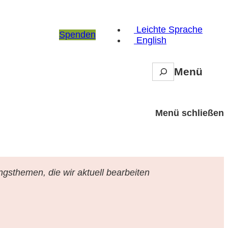
Leichte Sprache
Spenden
English
S
Menü
e
a
r
c
Menü schließen
h
ngsthemen, die wir aktuell bearbeiten