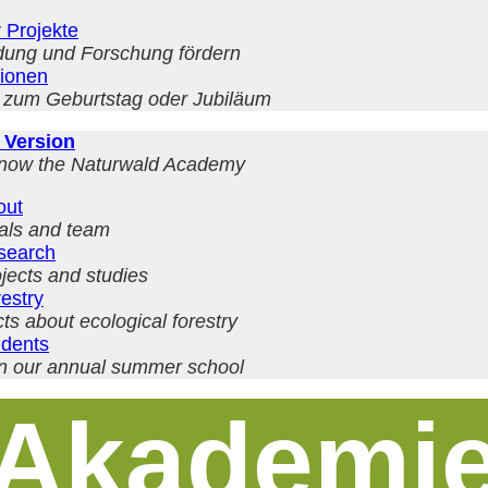
 Projekte
dung und Forschung fördern
tionen
 zum Geburtstag oder Jubiläum
 Version
know the Naturwald Academy
out
als and team
search
jects and studies
estry
ts about ecological forestry
udents
n our annual summer school
Akademi