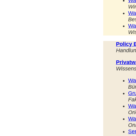
Wa
Wi
Wal
Be
Wa
Wi
Policy B
Handlun
Privatw
Wissens
Wal
Bün
Gr
Fak
Wa
Ori
Wa
On
Ser