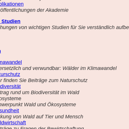
likationen
öffentlichungen der Akademie
 Studien
ungen von wichtigen Studien für Sie verständlich aufber
n
imawandel
rsetzlich und verwundbar: Wälder im Klimawandel
turschutz
r finden Sie Beiträge zum Naturschutz
diversität
trag rund um Biodiversität im Wald
osysteme
hwerpunkt Wald und Ökosysteme
sundheit
rkung von Wald auf Tier und Mensch
dwirtschaft
träge zu Fragen der Bewirtschaftung