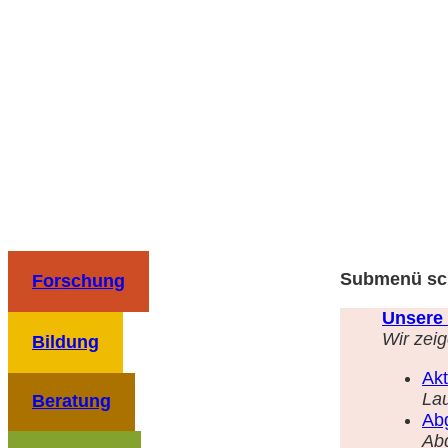
Zum
Inhalt
springen
Submenü sc
Forschung
Unsere 
Wir zeig
Bildung
Akt
La
Beratung
Ab
Ab