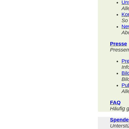
Uns
All
Ko
So 
New
Abo
Presse
Pressem
Pre
Inf
Bil
Bil
Pub
All
FAQ
Häufig g
Spende
Unterstü