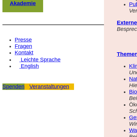
Akademie
Pub
Ver
Externe
Besprech
Presse
Fragen
Kontakt
Theme
Leichte Sprache
Kl
English
Une
Na
Hie
Spenden
Veranstaltungen
Bio
Bei
Ök
Sc
Ge
Wi
Wal
Bei