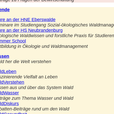
rende
hre an der HNE Eberswalde
minare im Studiengang Sozial-ökologisches Waldmana
hre an der HS Neubrandenburg
logische Waldwissen und forstliche Praxis für Studiere
mmer School
rtbildung in Ökologie und Waldmanagement
ssen
d her die Welt verstehen
ldLeben
zinierende Vielfalt an Leben
ldVerstehen
ssen aus und über das System Wald
ldWasser
iträge zum Thema Wasser und Wald
ldDiskurs
batten-Beiträge rund um den Wald