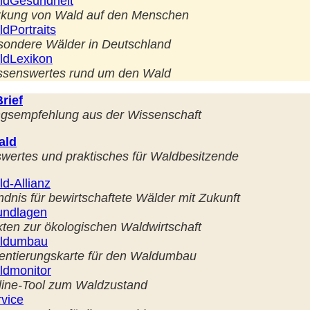
ldGesundheit
rkung von Wald auf den Menschen
dPortraits
sondere Wälder in Deutschland
ldLexikon
ssenswertes rund um den Wald
rief
gsempfehlung aus der Wissenschaft
ald
wertes und praktisches für Waldbesitzende
d-Allianz
dnis für bewirtschaftete Wälder mit Zukunft
undlagen
ten zur ökologischen Waldwirtschaft
ldumbau
entierungskarte für den Waldumbau
ldmonitor
line-Tool zum Waldzustand
vice