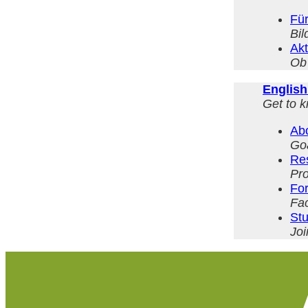
Für
Bil
Ak
Ob
English
Get to 
Ab
Go
Re
Pro
For
Fac
St
Joi