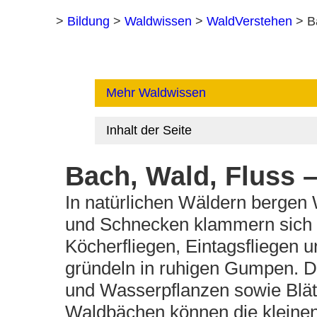
Home
>
Bildung
>
Waldwissen
>
WaldVerstehen
>
B
Mehr Waldwissen
Inhalt der Seite
Bach, Wald, Fluss 
In natürlichen Wäldern bergen
und Schnecken klammern sich 
Köcherfliegen, Eintagsfliegen
gründeln in ruhigen Gumpen. Di
und Wasserpflanzen sowie Blätte
Waldbächen können die kleinen