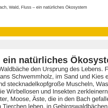
ach, Wald, Fluss – ein natürliches Ökosystem
– ein natürliches Ökosys
 Waldbäche den Ursprung des Lebens. 
ans Schwemmholz, im Sand und Kies en
 und stecknadelkopfgroße Muscheln, W
e Wirbellosen und Insekten zerkleinern
r, Moose, Äste, die in den Bach gefalle
 Tierchen leben, in Gebirgswaldbächen