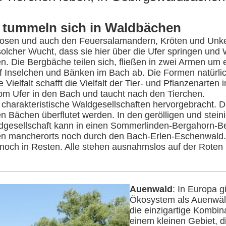
n tummeln sich in Waldbächen
llosen und auch den Feuersalamandern, Kröten und Unk
olcher Wucht, dass sie hier über die Ufer springen und
n. Die Bergbäche teilen sich, fließen in zwei Armen um
 Inselchen und Bänken im Bach ab. Die Formen natürlich
ielfalt schafft die Vielfalt der Tier- und Pflanzenarte
vom Ufer in den Bach und taucht nach den Tierchen.
 charakteristische Waldgesellschaften hervorgebracht.
len Bächen überflutet werden. In den gerölligen und ste
dgesellschaft kann in einen Sommerlinden-Bergahorn-B
chen mancherorts noch durch den Bach-Erlen-Eschenwald.
 noch in Resten. Alle stehen ausnahmslos auf der Roten
Auenwald
: In Europa g
Ökosystem als Auenwälde
die einzigartige Kombi
einem kleinen Gebiet, di