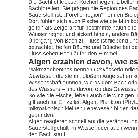
Die Bachflohkrebse, Köcherfliegen, Libelle
Bachforellen. Sie prägen die Region des Ba
Sauerstoff ist. „Forellenregion“ nennen Biol
Dort fühlen sich auch Fische wie die Mühlk
gelten als Zeigerart für bestimmte natürlich
Wasser regnet und sickert hinein, andere Bä
Übergang von Bach zu Fluss ist fließend und
betrachtet, helfen Bäume und Büsche bei d
Fluss sehen Bachläufer den Himmel.
Algen erzählen davon, wie e
Makrozoobenthos nennen GewässerkundlerInn
Gewässer, die sie mit bloßem Auge sehen kö
WissenschaftlerInnen, wie es dem Bach oder 
des Wassers – und davon, ob das Gewässer n
So wie die Fische, leben auch die winzigen
gilt auch für Einzeller, Algen, Plankton (P
mikroskopisch kleinen Lebewesen bilden da
gebunden.
Algen reagieren schnell auf die Veränderun
Sauerstoffgehalt im Wasser oder auch wenn 
den Bach staut.