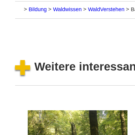
Home
>
Bildung
>
Waldwissen
>
WaldVerstehen
>
B
Weitere interess