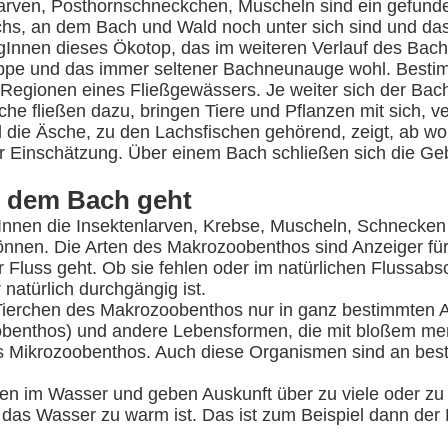
nlarven, Posthornschneckchen, Muscheln sind ein gefun
chs, an dem Bach und Wald noch unter sich sind und da
ogInnen dieses Ökotop, das im weiteren Verlauf des Bach
oppe und das immer seltener Bachneunauge wohl. Bestim
e Regionen eines Fließgewässers. Je weiter sich der Bac
che fließen dazu, bringen Tiere und Pflanzen mit sich,
 die Äsche, zu den Lachsfischen gehörend, zeigt, ab wo
er Einschätzung. Über einem Bach schließen sich die G
s dem Bach geht
en die Insektenlarven, Krebse, Muscheln, Schnecken u
nnen. Die Arten des Makrozoobenthos sind Anzeiger für
Fluss geht. Ob sie fehlen oder im natürlichen Flussabsc
atürlich durchgängig ist.
 Tierchen des Makrozoobenthos nur in ganz bestimmten 
hytobenthos) und andere Lebensformen, die mit bloßem m
s Mikrozoobenthos. Auch diese Organismen sind an be
gen im Wasser und geben Auskunft über zu viele oder zu
das Wasser zu warm ist. Das ist zum Beispiel dann der