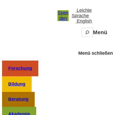
Zum
Inhalt
Leichte
Spen
springen
Sprache
den
English
S
Menü
e
a
r
c
Menü schließen
h
Forschung
Bildung
Beratung
Akademie