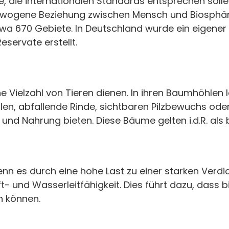
, die internationalen Standards entsprechen solle
gewogene Beziehung zwischen Mensch und Biosphäre
twa 670 Gebiete. In Deutschland wurde ein eigener 
servate erstellt.
 Vielzahl von Tieren dienen. In ihren Baumhöhlen l
llen, abfallende Rinde, sichtbaren Pilzbewuchs od
nd Nahrung bieten. Diese Bäume gelten i.d.R. als
nn es durch eine hohe Last zu einer starken Ver
t- und Wasserleitfähigkeit. Dies führt dazu, dass 
n können.