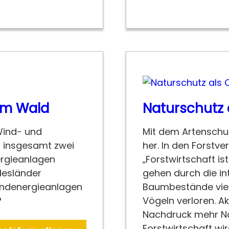
 im Wald
Naturschutz 
Wind- und
Mit dem Artenschut
n insgesamt zwei
her. In den Forstv
ergieanlagen
„Forstwirtschaft is
desländer
gehen durch die in
indenergieanlagen
Baumbestände viel
?
Vögeln verloren. Ak
Nachdruck mehr Na
Forstwirtschaft wi