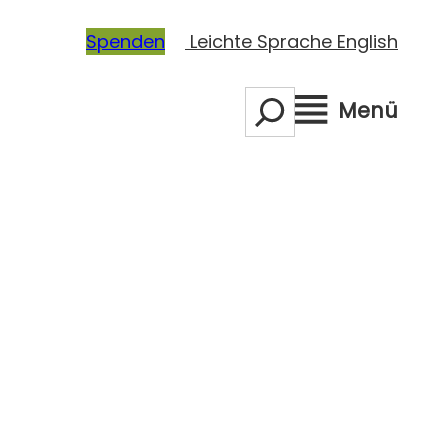
Spenden
Leichte Sprache
English
S
Menü
e
a
r
c
h