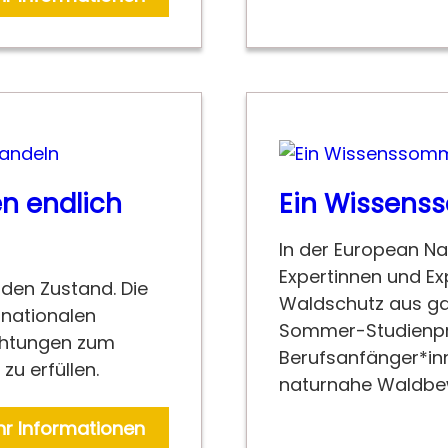
n endlich
Ein Wissens
In der European Na
Expertinnen und E
den Zustand. Die
Waldschutz aus ga
rnationalen
Sommer-Studienpr
ichtungen zum
Berufsanfänger*inn
u erfüllen.
naturnahe Waldbew
r Informationen