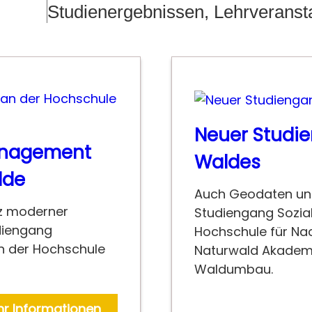
Studienergebnissen, Lehrveransta
Neuer Studi
anagement
Waldes
lde
Auch Geodaten un
tz moderner
Studiengang Sozi
diengang
Hochschule für Nac
 der Hochschule
Naturwald Akademi
Waldumbau.
r Informationen