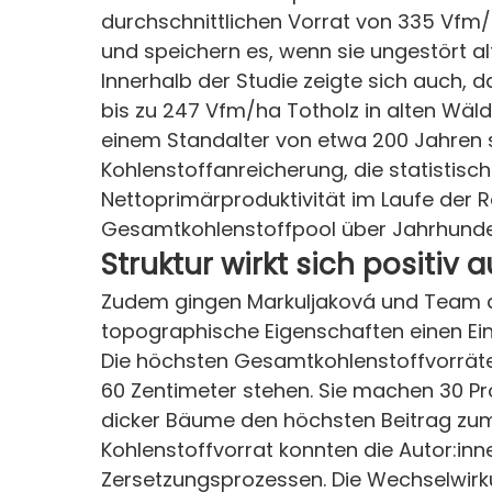
durchschnittlichen Vorrat von 335 Vfm/
und speichern es, wenn sie ungestört al
Innerhalb der Studie zeigte sich auch, 
bis zu 247 Vfm/ha Totholz in alten Wäl
einem Standalter von etwa 200 Jahren s
Kohlenstoffanreicherung, die statistis
Nettoprimärproduktivität im Laufe der R
Gesamtkohlenstoffpool über Jahrhunder
Struktur wirkt sich positiv
Zudem gingen Markuljaková und Team der
topographische Eigenschaften einen Ein
Die höchsten Gesamtkohlenstoffvorrät
60 Zentimeter stehen. Sie machen 30 Pr
dicker Bäume den höchsten Beitrag zum 
Kohlenstoffvorrat konnten die Autor:inn
Zersetzungsprozessen. Die Wechselwirk