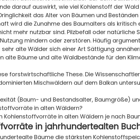
nde darauf auswirkt, wie viel Kohlenstoff der Wal
 Dringlichkeit das Alter von Bäumen und Beständen
aft wird die Zunahme des Baumalters als kritisch e
cht mehr nutzbar sind. Pilzbefall oder natürliche 
 Nutzung mindern oder zerstören. Häufig argument
 sehr alte Wälder sich einer Art Sättigung annäh
en alte Bäume und alte Waldbestände für den Kli
ese forstwirtschaftliche These. Die Wissenschaftl
ominierten Mischwäldern auf dem Balkan untersuch
plexität (Baum- und Bestandsalter, Baumgröße) un
toffvorräte in alten Wäldern?
hen Kohlenstoffvorräte in alten Wäldern je nach Ba
fvorräte in jahrhundertealten Buc
hundertealte Bäume die stärksten Kohlenstoffspeich