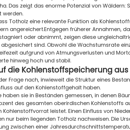
ha. Das zeigt das enorme Potenzial von Wäldern: S
t werden.
dass Totholz eine relevante Funktion als Kohlenstof
dern angereichert.Entgegen früherer Annahmen, da
tagniert oder abnimmt, zeigen diese ungleichaltri
ch abgesichert sind. Obwohl die Wachstumsrate ei
eifezeit aufgrund von Atmungsverlusten und Mortali
te hinweg hoch und stabil.
 auf die Kohlenstoffspeicherung aus
 Frage nach, inwieweit die Struktur eines Bestan
fluss auf den Kohlenstoffgehalt haben.
e haben sie in Beständen gemessen, in denen Bäu
ozent des gesamten oberirdischen Kohlenstoffs aus
Kohlenstoffvorrat leistet. Einen Einfluss von Nie
en nur beim liegenden Totholz nachweisen. Die Urs
ung zwischen einer Jahresdurchschnittstemperatu