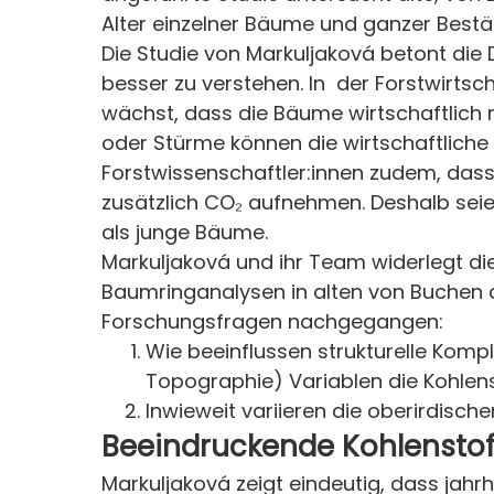
Alter einzelner Bäume und ganzer Bestä
Die Studie von Markuljaková betont die
besser zu verstehen. In der Forstwirtsch
wächst, dass die Bäume wirtschaftlich ni
oder Stürme können die wirtschaftliche
Forstwissenschaftler:innen zudem, dass
zusätzlich CO₂ aufnehmen. Deshalb sei
als junge Bäume.
Markuljaková und ihr Team widerlegt di
Baumringanalysen in alten von Buchen d
Forschungsfragen nachgegangen:
Wie beeinflussen strukturelle Kom
Topographie) Variablen die Kohlens
Inwieweit variieren die oberirdisc
Beeindruckende Kohlenstof
Markuljaková zeigt eindeutig, dass jahr