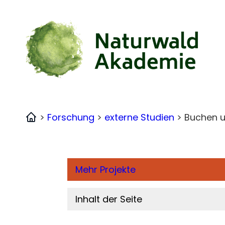
Zum
Inhalt
springen
>
Forschung
>
externe Studien
>
Buchen u
Home
Mehr Projekte
Inhalt der Seite