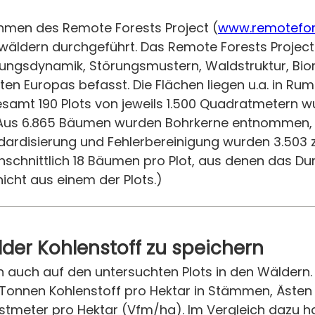
men des Remote Forests Project (
www.remotefor
ldern durchgeführt. Das Remote Forests Project is
cklungsdynamik, Störungsmustern, Waldstruktur, Bio
n Europas befasst. Die Flächen liegen u.a. in Rumä
esamt 190 Plots von jeweils 1.500 Quadratmetern 
. Aus 6.865 Bäumen wurden Bohrkerne entnommen, 
ardisierung und Fehlerbereinigung wurden 3.503 z
hschnittlich 18 Bäumen pro Plot, aus denen das Du
icht aus einem der Plots.)
lder Kohlenstoff zu speichern
h auch auf den untersuchten Plots in den Wäldern.
 Tonnen Kohlenstoff pro Hektar in Stämmen, Ästen
stmeter pro Hektar (Vfm/ha). Im Vergleich dazu h