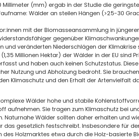
Millimeter (mm) ergab in der Studie die geringste
ffaufname: Wälder an steilen Hängen (>25-30 Gra
tor:innen mit der Biomasseansammlung in jüngeren
widerstandsfähiger gegenüber Klimaschwankunge
n und veränderten Niederschlägen der Klimakrise 
 (1,35 Millionen Hektar) der Wälder in der EU sind P
 erfasst und haben auch keinen Schutzstatus. Dies
icher Nutzung und Abholzung bedroht. Sie brauche
 den Klimaschutz und den Erhalt der Artenvielfalt d
ell komplexe Wälder hohe und stabile Kohlenstoffvo
ff aufnehmen. Sie tragen zum Klimaschutz bei und 
. Naturnahe Wälder sollten daher erhalten und wie
 das gesetzlich festschreibt. Insbesondere für d
on des Holzmarktes etwa durch die Holz-basierte 