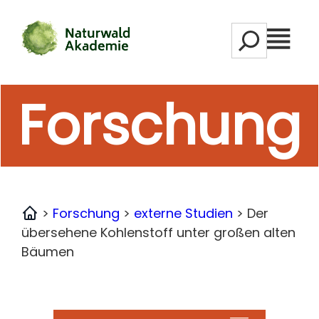
Zum
S
Inhalt
M
e
springen
e
a
n
r
Forschung
ü
c
h
>
Forschung
>
externe Studien
>
Der
Home
übersehene Kohlenstoff unter großen alten
Bäumen