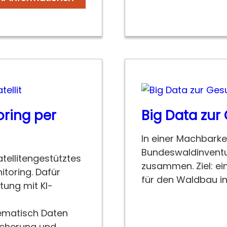
ring per
Big Data zur
In einer Machbarke
Bundeswaldinventur
tellitengestütztes
zusammen. Ziel: ei
toring. Dafür
für den Waldbau in 
tung mit KI-
tematisch Daten
eicherung und