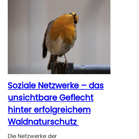
Soziale Netzwerke – das
unsichtbare Geflecht
hinter erfolgreichem
Waldnaturschutz
Die Netzwerke der