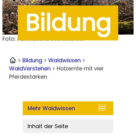
Bildung
Foto: Fuhrhalterei Stertenbrink
>
Bildung
>
Waldwissen
>
Home
WaldVerstehen
>
Holzernte mit vier
Pferdestärken
Mehr Waldwissen
Inhalt der Seite