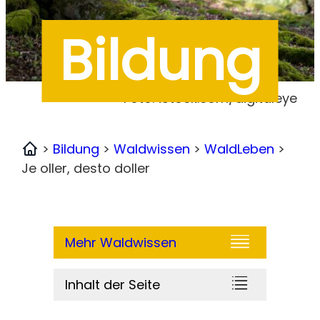
Bildung
Foto: iStock.com/digitaleye
>
Bildung
>
Waldwissen
>
WaldLeben
>
Home
Je oller, desto doller
Mehr Waldwissen
Inhalt der Seite