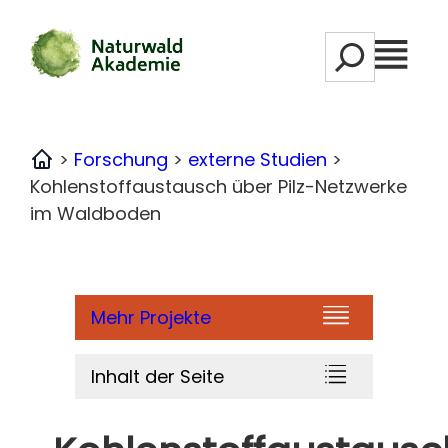
Zum
S
Inhalt
M
e
springen
e
a
n
r
ü
c
>
Forschung
>
externe Studien
>
Home
h
Kohlenstoffaustausch über Pilz-Netzwerke
im Waldboden
Mehr Projekte
Inhalt der Seite