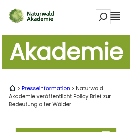
Zum
S
Inhalt
M
e
springen
e
a
n
r
Akademie
ü
c
h
>
Presseinformation
>
Naturwald
Home
Akademie veröffentlicht Policy Brief zur
Bedeutung alter Wälder