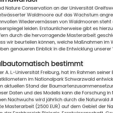
Nature Conservation an der Universität Greifswal
 entwässerter Waldmoore auf das Wachstum angre
sinnvollen Wiedervernässen von Waldmooren steht 
piegel leiden. Erstaunlicherweise gibt es hierzu 
fern durch die hervorragende Masterarbeit gesch
dass wir beurteilen können, welche Maßnahmen im 
ben genaueren Einblick in die Entwicklung unserer
albautomatisch bestimmt
 A. L.-Universität Freiburg, hat im Rahmen seiner 
tkilometern im Nationalpark Schwarzwald entwicke
n aktuellen Stand der Baumartenzusammensetzung
ieser Daten und des Modells kann die Forschung in 
en Nachwuchs wird jährlich durch die Naturwald Aka
este Masterarbeit (2500 EUR) auf dem Gebiet der 