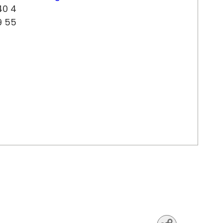
40 4
9 55