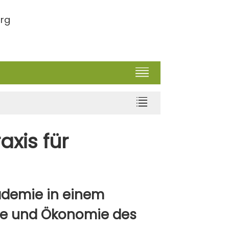
urg
xis für
ademie in einem
gie und Ökonomie des