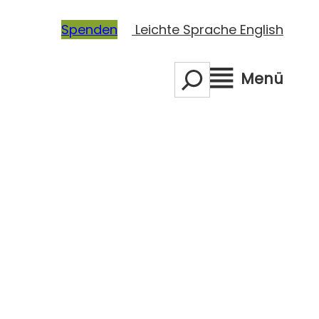
Spenden
Leichte Sprache
English
S
Menü
e
a
r
c
h