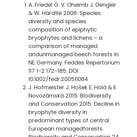
A. Friedel G. V. Oheimb J. Dengler
& W. Härdtle 2006: Species
diversity and species
composition of epiphytic
bryophytes and lichens – a
comparison of managed
andunmanaged beech forests in
NE Germany. Feddes Repertorium
117 1–2 172–185. DOI:
10.1002/fedr.200511084
J. Hofmeister J. Hošek E. Holá & E.
Novozámská 2015: Biodiversity
and Conservation 2015: Decline in
bryophyte diversity in
predominant types of central
European managedforests.
Biodiversity and Conservation 24