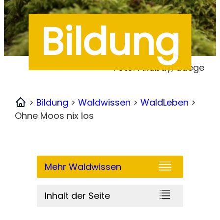
Bildung
Foto: Pixabay, adege
>
Bildung
>
Waldwissen
>
WaldLeben
>
Home
Ohne Moos nix los
Mehr Waldwissen
Inhalt der Seite