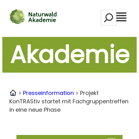
Zum
S
Inhalt
M
e
springen
e
a
n
r
Akademie
ü
c
h
>
Presseinformation
>
Projekt
Home
KonTRAStiv startet mit Fachgruppentreffen
in eine neue Phase