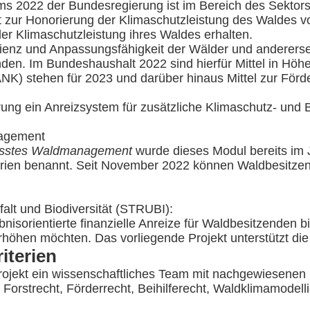
s 2022 der Bundesregierung ist im Bereich des Sekto
t zur Honorierung der Klimaschutzleistung des Waldes 
der Klimaschutzleistung ihres Waldes erhalten.
lienz und Anpassungsfähigkeit der Wälder und andererse
nden. Im Bundeshaushalt 2022 sind hierfür Mittel in Hö
NK) stehen für 2023 und darüber hinaus Mittel zur För
rung ein Anreizsystem für zusätzliche Klimaschutz- und 
agement
sstes Waldmanagement
wurde dieses Modul bereits im 
erien benannt. Seit November 2022 können Waldbesitz
falt und Biodiversität (STRUBI):
bnisorientierte finanzielle Anreize für Waldbesitzenden b
höhen möchten. Das vorliegende Projekt unterstützt di
iterien
 Projekt ein wissenschaftliches Team mit nachgewiesene
 Forstrecht, Förderrecht, Beihilferecht, Waldklimamodel