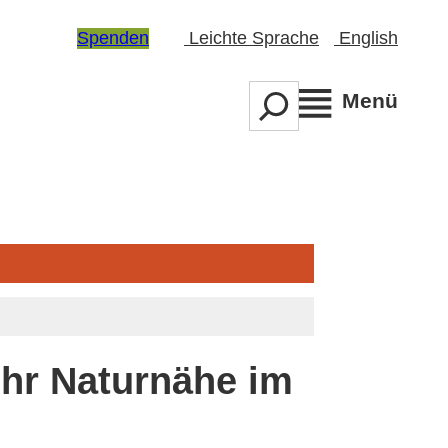
Spenden
Leichte Sprache
English
S
Menü
e
a
r
c
h
ehr Naturnähe im