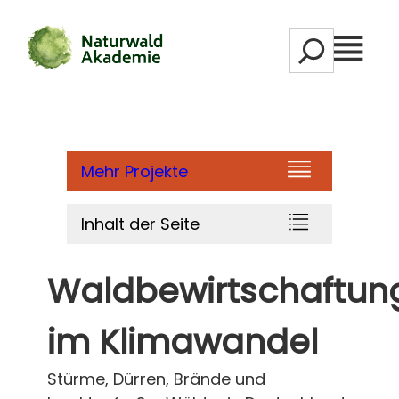
Zum
S
Inhalt
M
e
springen
e
a
n
r
ü
c
h
Mehr Projekte
Inhalt der Seite
Waldbewirtschaftun
im Klimawandel
Stürme, Dürren, Brände und