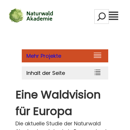
Zum
S
Inhalt
M
e
springen
e
a
n
r
ü
c
h
Mehr Projekte
Inhalt der Seite
Eine Waldvision
für Europa
Die aktuelle Studie der Naturwald