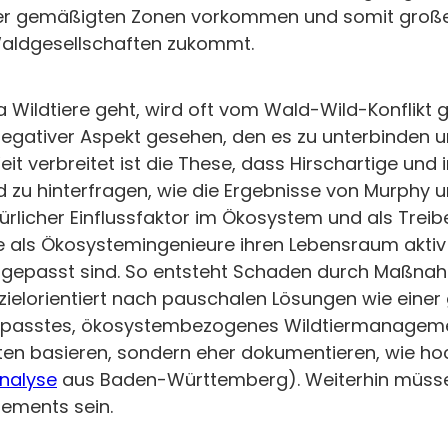
er gemäßigten Zonen vorkommen und somit großen
Waldgesellschaften zukommt.
ldtiere geht, wird oft vom Wald-Wild-Konflikt ge
negativer Aspekt gesehen, den es zu unterbinden u
eit verbreitet ist die These, dass Hirschartige u
nd zu hinterfragen, wie die Ergebnisse von Murphy
ürlicher Einflussfaktor im Ökosystem und als Trei
 als Ökosystemingenieure ihren Lebensraum aktiv 
 angepasst sind. So entsteht Schaden durch Maßnah
ht zielorientiert nach pauschalen Lösungen wie eine
epasstes, ökosystembezogenes Wildtiermanagement 
ten basieren, sondern eher dokumentieren, wie ho
Analyse
aus Baden-Württemberg). Weiterhin müss
gements sein.