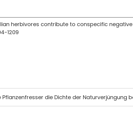
an herbivores contribute to conspecific negativ
194-1209
e Pflanzenfresser die Dichte der Naturverjüngung b