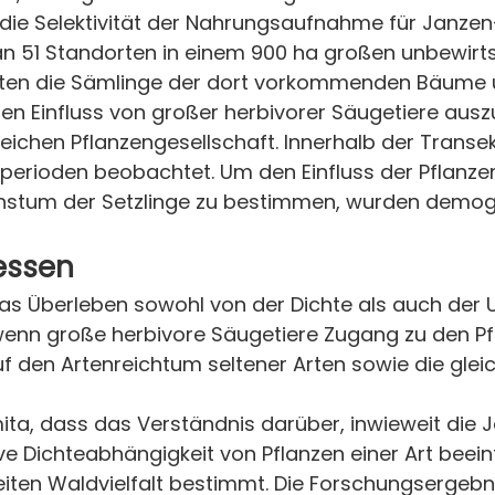
 die Selektivität der Nahrungsaufnahme für Janzen-
n 51 Standorten in einem 900 ha großen unbewir
ten die Sämlinge der dort vorkommenden Bäume un
en Einfluss von großer herbivorer Säugetiere ausz
eichen Pflanzengesellschaft. Innerhalb der Trans
nsperioden beobachtet. Um den Einfluss der Pflan
hstum der Setzlinge zu bestimmen, wurden demog
ressen
as Überleben sowohl von der Dichte als auch der 
wenn große herbivore Säugetiere Zugang zu den Pf
 auf den Artenreichtum seltener Arten sowie die gle
, dass das Verständnis darüber, inwieweit die J
ive Dichteabhängigkeit von Pflanzen einer Art beei
eiten Waldvielfalt bestimmt. Die Forschungsergebn