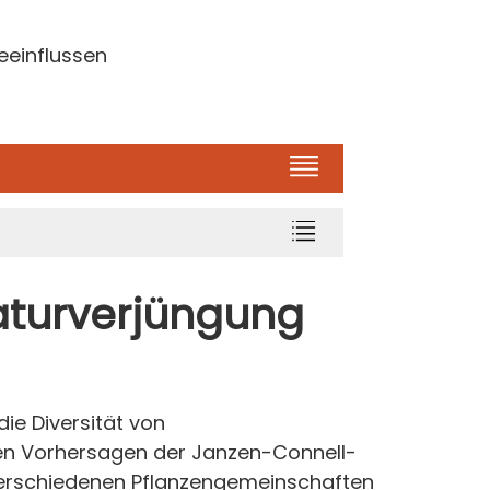
eeinflussen
Naturverjüngung
ie Diversität von
hen Vorhersagen der Janzen-Connell-
n verschiedenen Pflanzengemeinschaften