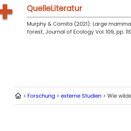
QuelleLiteratur
Murphy & Comita (2021): Large mammali
forest, Journal of Ecology Vol. 109, pp. 1
>
Forschung
>
externe Studien
>
Wie wild
Home