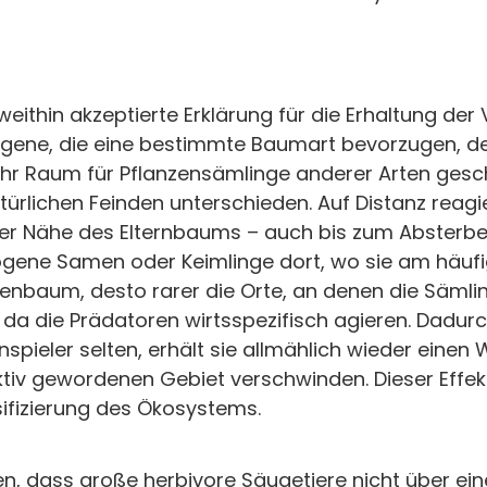
 weithin akzeptierte Erklärung für die Erhaltung de
hogene, die eine bestimmte Baumart bevorzugen, 
ehr Raum für Pflanzensämlinge anderer Arten gesc
rlichen Feinden unterschieden. Auf Distanz reagi
der Nähe des Elternbaums – auch bis zum Absterb
ogene Samen oder Keimlinge dort, wo sie am häu
enbaum, desto rarer die Orte, an denen die Säml
 da die Prädatoren wirtsspezifisch agieren. Dadur
spieler selten, erhält sie allmählich wieder einen
tiv gewordenen Gebiet verschwinden. Dieser Effek
ifizierung des Ökosystems.
 dass große herbivore Säugetiere nicht über eine 